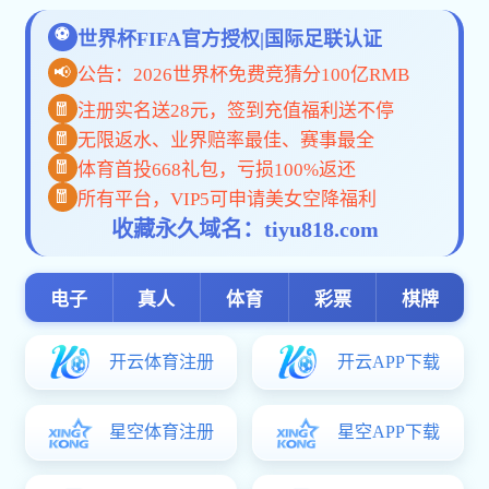
实训基地
科研服务
科研动态 通知公告 科研机构
爱游戏体育,体彩竞彩怎么买就业
爱游戏体育,体彩竞彩怎么买信息网 创业就业信息网
校园文化
社团风采 创新创业 志愿服务 社会实践 青马工程 西部计
学工在线
奖贷助学 一站式君凤凰社区 君凤凰事务 心理健康 学工动
态 国防教育
信息公开
咸职校历
办公电话
图书资源
网上办事
在线办理
网上查询
绿色通道
网上下载
校友会
咸职通APP 一网通办 校长信箱 智慧教育
师生意见
图书查询 72
度看校园
宣传视频
网站首页