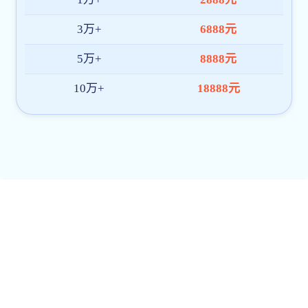
态 国防教育
信息公开
咸职校历
办公电话
图书资源
网上办事
在线办理
网上查询
绿色通道
网上下载
校友会