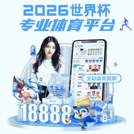
豪赢体育在线网址官方版,极速
体育直播吧
一网通办